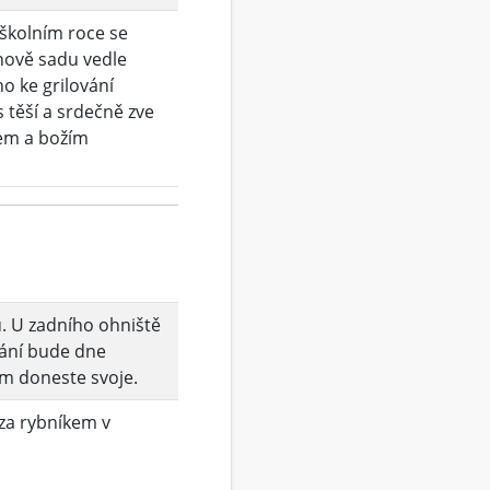
školním roce se
chově sadu vedle
ého ke grilování
 těší a srdečně zve
em a božím
. U zadního ohniště
ání bude dne
ím doneste svoje.
za rybníkem v