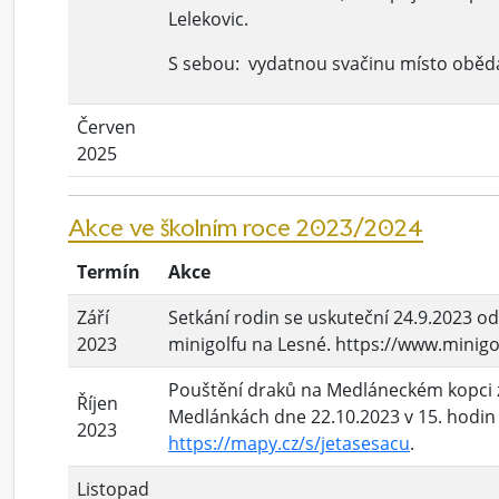
Lelekovic.
S sebou: vydatnou svačinu místo oběd
Červen
2025
Akce ve školním roce 2023/2024
Termín
Akce
Září
Setkání rodin se uskuteční 24.9.2023 od
2023
minigolfu na Lesné. https://www.minigo
Pouštění draků na Medláneckém kopci 
Říjen
Medlánkách dne 22.10.2023 v 15. hodin
2023
https://mapy.cz/s/jetasesacu
.
Listopad