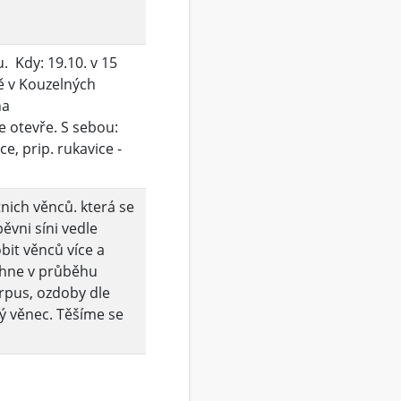
. Kdy: 19.10. v 15
ě v Kouzelných
na
 otevře. S sebou:
e, prip. rukavice -
tnich věnců. která se
ěvni síni vedle
bit věnců více a
běhne v průběhu
orpus, ozdoby dle
dý věnec. Těšíme se