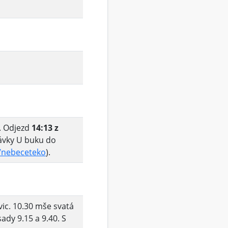
. Odjezd
14:13 z
ávky U buku do
s/nebeceteko
).
vic. 10.30 mše svatá
ady 9.15 a 9.40. S