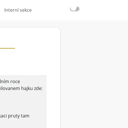
☀️
🌙
Interní sekce
lním roce
milovanem hajku zde:
kaci pruty tam