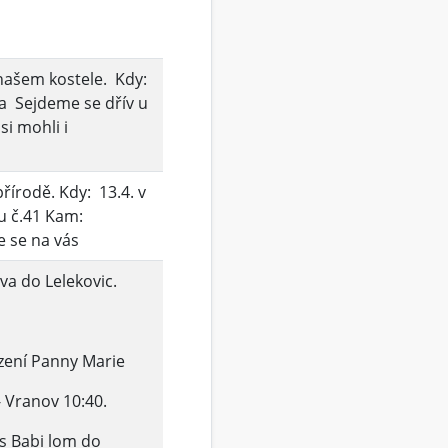
našem kostele. Kdy:
la Sejdeme se dřív u
i mohli i
řírodě. Kdy: 13.4. v
u č.41 Kam:
 se na vás
a do Lelekovic.
zení Panny Marie
 Vranov 10:40.
s Babi lom do