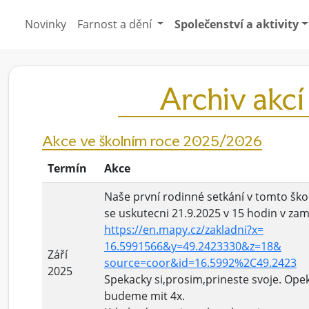
Novinky
Farnost a dění
Společenství a aktivity
Archiv akcí
Akce ve školním roce 2025/2026
Termín
Akce
Naše první
rodinné
setkání
v tomto ško
se uskutecni 21.9.2025 v 15 hodin v za
https://en.mapy.cz/zakladni?x=
16.5991566&y=49.2423330&z=18&
Září
source=coor&id=16.5992%2C49.
2423
2025
Spekacky si,prosim,prineste svoje. Ope
budeme mit 4x.