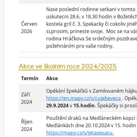
Nase poslední rodinne setkani v tomto 
uskutecni 28.6. v 18.30 hodin v Božetě
Červen
kostela gril č. 3. Spekacky či cokoliv jin
2026
si,prosim, prineste svoje. Moc se na vás
rodina Hráčkova Se srdečným pozdrav
požehnáním pro vaše rodiny.
Akce ve školním roce 2024/2025
Termín
Akce
Opékání špekáčků v Zamilovaném hájku
Září
https://en.mapy.cz/s/cujebeveca
. Opék
2024
29.9.2024
v
15.hodin
. Špekáčky si pros
Pouštění draků na Medláneckém kopci 
Říjen
Medlánkách dne 20.10.2024 v 15. hodin
2024
https://mapy.cz/s/jetasesacu.