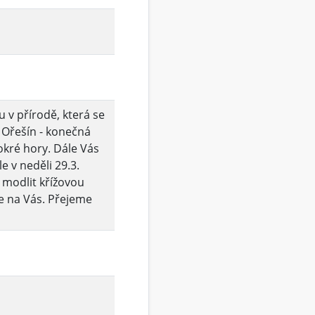
u v přírodě, která se
: Ořešín - konečná
kré hory. Dále Vás
 v neděli 29.3.
 modlit křížovou
e na Vás. Přejeme