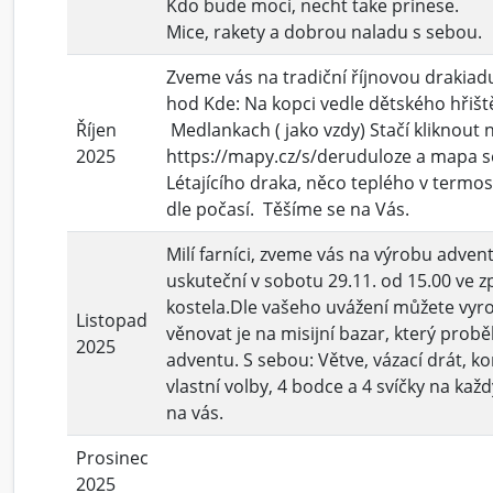
Kdo bude moci, necht take prinese.
Mice, rakety a dobrou naladu s sebou.
Zveme vás na tradiční říjnovou drakiadu
hod Kde: Na kopci vedle dětského hřišt
Říjen
Medlankach ( jako vzdy) Stačí kliknout 
2025
https://mapy.cz/s/deruduloze a mapa se
Létajícího draka, něco teplého v termosc
dle počasí. Těšíme se na Vás.
Milí farníci, zveme vás na výrobu adven
uskuteční v sobotu 29.11. od 15.00 ve zp
kostela.Dle vašeho uvážení můžete vyro
Listopad
věnovat je na misijní bazar, který pro
2025
adventu. S sebou: Větve, vázací drát, k
vlastní volby, 4 bodce a 4 svíčky na kaž
na vás.
Prosinec
2025